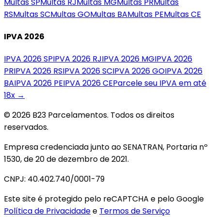
Multas
SP
Multas
RJ
Multas
MG
Multas
PR
Multas
RS
Multas
SC
Multas
GO
Multas
BA
Multas
PE
Multas
CE
IPVA 2026
IPVA 2026
SP
IPVA 2026
RJ
IPVA 2026
MG
IPVA 2026
PR
IPVA 2026
RS
IPVA 2026
SC
IPVA 2026
GO
IPVA 2026
BA
IPVA 2026
PE
IPVA 2026
CE
Parcele seu IPVA em até
18x →
© 2026 B23 Parcelamentos. Todos os direitos
reservados.
Empresa credenciada junto ao SENATRAN, Portaria nº
1530, de 20 de dezembro de 2021.
CNPJ: 40.402.740/0001-79
Este site é protegido pelo reCAPTCHA e pelo Google
Política de Privacidade
e
Termos de Serviço