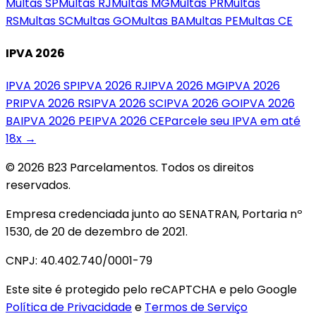
Multas
SP
Multas
RJ
Multas
MG
Multas
PR
Multas
RS
Multas
SC
Multas
GO
Multas
BA
Multas
PE
Multas
CE
IPVA 2026
IPVA 2026
SP
IPVA 2026
RJ
IPVA 2026
MG
IPVA 2026
PR
IPVA 2026
RS
IPVA 2026
SC
IPVA 2026
GO
IPVA 2026
BA
IPVA 2026
PE
IPVA 2026
CE
Parcele seu IPVA em até
18x →
© 2026 B23 Parcelamentos. Todos os direitos
reservados.
Empresa credenciada junto ao SENATRAN, Portaria nº
1530, de 20 de dezembro de 2021.
CNPJ: 40.402.740/0001-79
Este site é protegido pelo reCAPTCHA e pelo Google
Política de Privacidade
e
Termos de Serviço