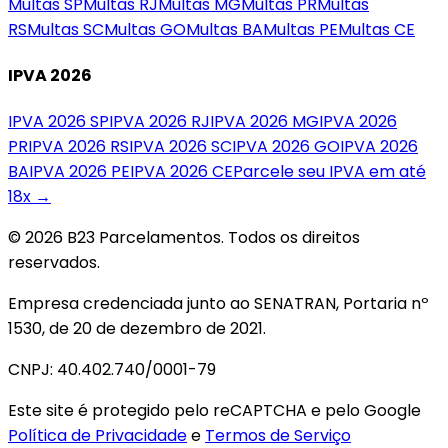
Multas
SP
Multas
RJ
Multas
MG
Multas
PR
Multas
RS
Multas
SC
Multas
GO
Multas
BA
Multas
PE
Multas
CE
IPVA 2026
IPVA 2026
SP
IPVA 2026
RJ
IPVA 2026
MG
IPVA 2026
PR
IPVA 2026
RS
IPVA 2026
SC
IPVA 2026
GO
IPVA 2026
BA
IPVA 2026
PE
IPVA 2026
CE
Parcele seu IPVA em até
18x →
© 2026 B23 Parcelamentos. Todos os direitos
reservados.
Empresa credenciada junto ao SENATRAN, Portaria nº
1530, de 20 de dezembro de 2021.
CNPJ: 40.402.740/0001-79
Este site é protegido pelo reCAPTCHA e pelo Google
Política de Privacidade
e
Termos de Serviço