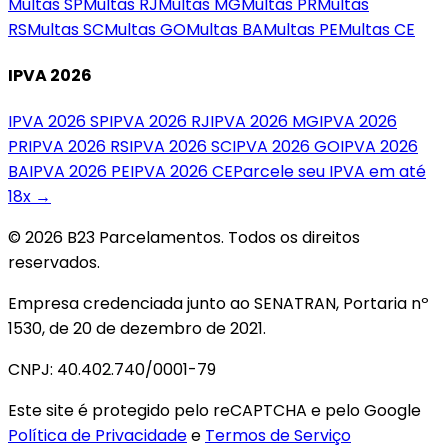
Multas
SP
Multas
RJ
Multas
MG
Multas
PR
Multas
RS
Multas
SC
Multas
GO
Multas
BA
Multas
PE
Multas
CE
IPVA 2026
IPVA 2026
SP
IPVA 2026
RJ
IPVA 2026
MG
IPVA 2026
PR
IPVA 2026
RS
IPVA 2026
SC
IPVA 2026
GO
IPVA 2026
BA
IPVA 2026
PE
IPVA 2026
CE
Parcele seu IPVA em até
18x →
© 2026 B23 Parcelamentos. Todos os direitos
reservados.
Empresa credenciada junto ao SENATRAN, Portaria nº
1530, de 20 de dezembro de 2021.
CNPJ: 40.402.740/0001-79
Este site é protegido pelo reCAPTCHA e pelo Google
Política de Privacidade
e
Termos de Serviço