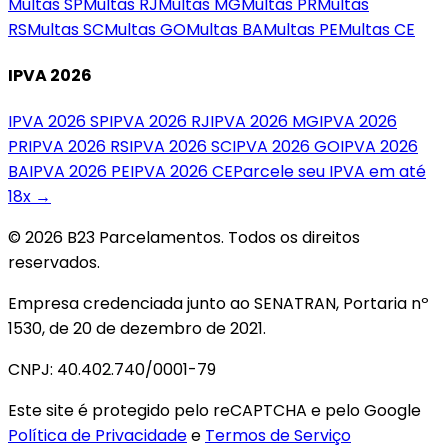
Multas
SP
Multas
RJ
Multas
MG
Multas
PR
Multas
RS
Multas
SC
Multas
GO
Multas
BA
Multas
PE
Multas
CE
IPVA 2026
IPVA 2026
SP
IPVA 2026
RJ
IPVA 2026
MG
IPVA 2026
PR
IPVA 2026
RS
IPVA 2026
SC
IPVA 2026
GO
IPVA 2026
BA
IPVA 2026
PE
IPVA 2026
CE
Parcele seu IPVA em até
18x →
© 2026 B23 Parcelamentos. Todos os direitos
reservados.
Empresa credenciada junto ao SENATRAN, Portaria nº
1530, de 20 de dezembro de 2021.
CNPJ: 40.402.740/0001-79
Este site é protegido pelo reCAPTCHA e pelo Google
Política de Privacidade
e
Termos de Serviço