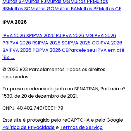
Multas
SP
Multas
RJ
Multas
MG
Multas
PR
Multas
RS
Multas
SC
Multas
GO
Multas
BA
Multas
PE
Multas
CE
IPVA 2026
IPVA 2026
SP
IPVA 2026
RJ
IPVA 2026
MG
IPVA 2026
PR
IPVA 2026
RS
IPVA 2026
SC
IPVA 2026
GO
IPVA 2026
BA
IPVA 2026
PE
IPVA 2026
CE
Parcele seu IPVA em até
18x →
© 2026 B23 Parcelamentos. Todos os direitos
reservados.
Empresa credenciada junto ao SENATRAN, Portaria nº
1530, de 20 de dezembro de 2021.
CNPJ: 40.402.740/0001-79
Este site é protegido pelo reCAPTCHA e pelo Google
Política de Privacidade
e
Termos de Serviço