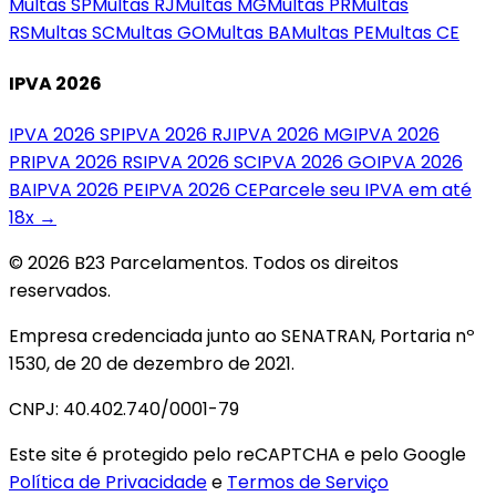
Multas
SP
Multas
RJ
Multas
MG
Multas
PR
Multas
RS
Multas
SC
Multas
GO
Multas
BA
Multas
PE
Multas
CE
IPVA 2026
IPVA 2026
SP
IPVA 2026
RJ
IPVA 2026
MG
IPVA 2026
PR
IPVA 2026
RS
IPVA 2026
SC
IPVA 2026
GO
IPVA 2026
BA
IPVA 2026
PE
IPVA 2026
CE
Parcele seu IPVA em até
18x →
© 2026 B23 Parcelamentos. Todos os direitos
reservados.
Empresa credenciada junto ao SENATRAN, Portaria nº
1530, de 20 de dezembro de 2021.
CNPJ: 40.402.740/0001-79
Este site é protegido pelo reCAPTCHA e pelo Google
Política de Privacidade
e
Termos de Serviço