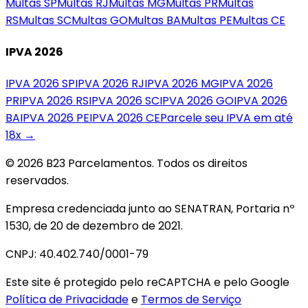
Multas
SP
Multas
RJ
Multas
MG
Multas
PR
Multas
RS
Multas
SC
Multas
GO
Multas
BA
Multas
PE
Multas
CE
IPVA 2026
IPVA 2026
SP
IPVA 2026
RJ
IPVA 2026
MG
IPVA 2026
PR
IPVA 2026
RS
IPVA 2026
SC
IPVA 2026
GO
IPVA 2026
BA
IPVA 2026
PE
IPVA 2026
CE
Parcele seu IPVA em até
18x →
© 2026 B23 Parcelamentos. Todos os direitos
reservados.
Empresa credenciada junto ao SENATRAN, Portaria nº
1530, de 20 de dezembro de 2021.
CNPJ: 40.402.740/0001-79
Este site é protegido pelo reCAPTCHA e pelo Google
Política de Privacidade
e
Termos de Serviço