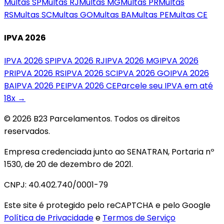
Multas
SP
Multas
RJ
Multas
MG
Multas
PR
Multas
RS
Multas
SC
Multas
GO
Multas
BA
Multas
PE
Multas
CE
IPVA 2026
IPVA 2026
SP
IPVA 2026
RJ
IPVA 2026
MG
IPVA 2026
PR
IPVA 2026
RS
IPVA 2026
SC
IPVA 2026
GO
IPVA 2026
BA
IPVA 2026
PE
IPVA 2026
CE
Parcele seu IPVA em até
18x →
© 2026 B23 Parcelamentos. Todos os direitos
reservados.
Empresa credenciada junto ao SENATRAN, Portaria nº
1530, de 20 de dezembro de 2021.
CNPJ: 40.402.740/0001-79
Este site é protegido pelo reCAPTCHA e pelo Google
Política de Privacidade
e
Termos de Serviço