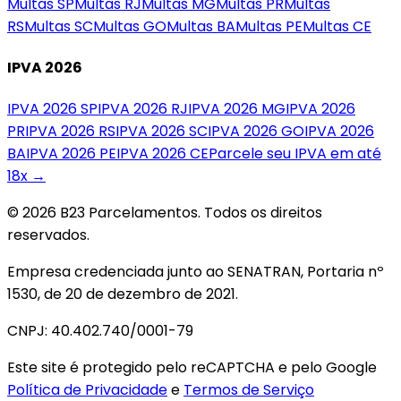
Multas
SP
Multas
RJ
Multas
MG
Multas
PR
Multas
RS
Multas
SC
Multas
GO
Multas
BA
Multas
PE
Multas
CE
IPVA 2026
IPVA 2026
SP
IPVA 2026
RJ
IPVA 2026
MG
IPVA 2026
PR
IPVA 2026
RS
IPVA 2026
SC
IPVA 2026
GO
IPVA 2026
BA
IPVA 2026
PE
IPVA 2026
CE
Parcele seu IPVA em até
18x →
© 2026 B23 Parcelamentos. Todos os direitos
reservados.
Empresa credenciada junto ao SENATRAN, Portaria nº
1530, de 20 de dezembro de 2021.
CNPJ: 40.402.740/0001-79
Este site é protegido pelo reCAPTCHA e pelo Google
Política de Privacidade
e
Termos de Serviço