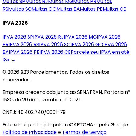
Multas
SP
Multas
RJ
Multas
MG
Multas
PR
Multas
RS
Multas
SC
Multas
GO
Multas
BA
Multas
PE
Multas
CE
IPVA 2026
IPVA 2026
SP
IPVA 2026
RJ
IPVA 2026
MG
IPVA 2026
PR
IPVA 2026
RS
IPVA 2026
SC
IPVA 2026
GO
IPVA 2026
BA
IPVA 2026
PE
IPVA 2026
CE
Parcele seu IPVA em até
18x →
© 2026 B23 Parcelamentos. Todos os direitos
reservados.
Empresa credenciada junto ao SENATRAN, Portaria nº
1530, de 20 de dezembro de 2021.
CNPJ: 40.402.740/0001-79
Este site é protegido pelo reCAPTCHA e pelo Google
Política de Privacidade
e
Termos de Serviço