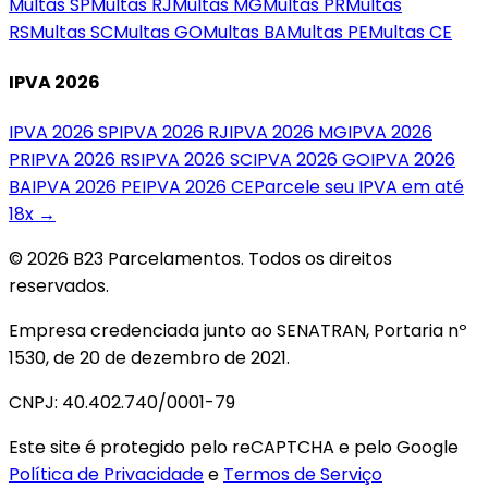
Multas
SP
Multas
RJ
Multas
MG
Multas
PR
Multas
RS
Multas
SC
Multas
GO
Multas
BA
Multas
PE
Multas
CE
IPVA 2026
IPVA 2026
SP
IPVA 2026
RJ
IPVA 2026
MG
IPVA 2026
PR
IPVA 2026
RS
IPVA 2026
SC
IPVA 2026
GO
IPVA 2026
BA
IPVA 2026
PE
IPVA 2026
CE
Parcele seu IPVA em até
18x →
© 2026 B23 Parcelamentos. Todos os direitos
reservados.
Empresa credenciada junto ao SENATRAN, Portaria nº
1530, de 20 de dezembro de 2021.
CNPJ: 40.402.740/0001-79
Este site é protegido pelo reCAPTCHA e pelo Google
Política de Privacidade
e
Termos de Serviço