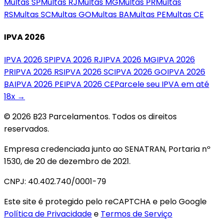
Multas
SP
Multas
RJ
Multas
MG
Multas
PR
Multas
RS
Multas
SC
Multas
GO
Multas
BA
Multas
PE
Multas
CE
IPVA 2026
IPVA 2026
SP
IPVA 2026
RJ
IPVA 2026
MG
IPVA 2026
PR
IPVA 2026
RS
IPVA 2026
SC
IPVA 2026
GO
IPVA 2026
BA
IPVA 2026
PE
IPVA 2026
CE
Parcele seu IPVA em até
18x →
© 2026 B23 Parcelamentos. Todos os direitos
reservados.
Empresa credenciada junto ao SENATRAN, Portaria nº
1530, de 20 de dezembro de 2021.
CNPJ: 40.402.740/0001-79
Este site é protegido pelo reCAPTCHA e pelo Google
Política de Privacidade
e
Termos de Serviço