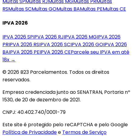
Multas
SP
Multas
RJ
Multas
MG
Multas
PR
Multas
RS
Multas
SC
Multas
GO
Multas
BA
Multas
PE
Multas
CE
IPVA 2026
IPVA 2026
SP
IPVA 2026
RJ
IPVA 2026
MG
IPVA 2026
PR
IPVA 2026
RS
IPVA 2026
SC
IPVA 2026
GO
IPVA 2026
BA
IPVA 2026
PE
IPVA 2026
CE
Parcele seu IPVA em até
18x →
© 2026 B23 Parcelamentos. Todos os direitos
reservados.
Empresa credenciada junto ao SENATRAN, Portaria nº
1530, de 20 de dezembro de 2021.
CNPJ: 40.402.740/0001-79
Este site é protegido pelo reCAPTCHA e pelo Google
Política de Privacidade
e
Termos de Serviço