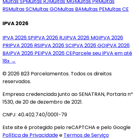
Multas
SP
Multas
RJ
Multas
MG
Multas
PR
Multas
RS
Multas
SC
Multas
GO
Multas
BA
Multas
PE
Multas
CE
IPVA 2026
IPVA 2026
SP
IPVA 2026
RJ
IPVA 2026
MG
IPVA 2026
PR
IPVA 2026
RS
IPVA 2026
SC
IPVA 2026
GO
IPVA 2026
BA
IPVA 2026
PE
IPVA 2026
CE
Parcele seu IPVA em até
18x →
© 2026 B23 Parcelamentos. Todos os direitos
reservados.
Empresa credenciada junto ao SENATRAN, Portaria nº
1530, de 20 de dezembro de 2021.
CNPJ: 40.402.740/0001-79
Este site é protegido pelo reCAPTCHA e pelo Google
Política de Privacidade
e
Termos de Serviço