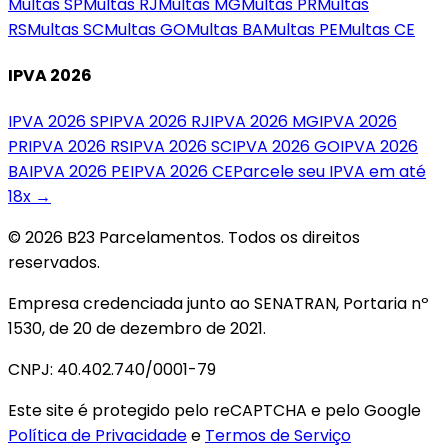
Multas
SP
Multas
RJ
Multas
MG
Multas
PR
Multas
RS
Multas
SC
Multas
GO
Multas
BA
Multas
PE
Multas
CE
IPVA 2026
IPVA 2026
SP
IPVA 2026
RJ
IPVA 2026
MG
IPVA 2026
PR
IPVA 2026
RS
IPVA 2026
SC
IPVA 2026
GO
IPVA 2026
BA
IPVA 2026
PE
IPVA 2026
CE
Parcele seu IPVA em até
18x →
© 2026 B23 Parcelamentos. Todos os direitos
reservados.
Empresa credenciada junto ao SENATRAN, Portaria nº
1530, de 20 de dezembro de 2021.
CNPJ: 40.402.740/0001-79
Este site é protegido pelo reCAPTCHA e pelo Google
Política de Privacidade
e
Termos de Serviço