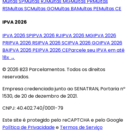
Multas
SP
Multas
RJ
Multas
MG
Multas
PR
Multas
RS
Multas
SC
Multas
GO
Multas
BA
Multas
PE
Multas
CE
IPVA 2026
IPVA 2026
SP
IPVA 2026
RJ
IPVA 2026
MG
IPVA 2026
PR
IPVA 2026
RS
IPVA 2026
SC
IPVA 2026
GO
IPVA 2026
BA
IPVA 2026
PE
IPVA 2026
CE
Parcele seu IPVA em até
18x →
© 2026 B23 Parcelamentos. Todos os direitos
reservados.
Empresa credenciada junto ao SENATRAN, Portaria nº
1530, de 20 de dezembro de 2021.
CNPJ: 40.402.740/0001-79
Este site é protegido pelo reCAPTCHA e pelo Google
Política de Privacidade
e
Termos de Serviço