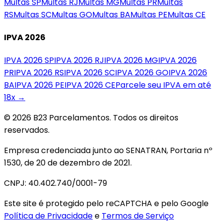
Multas
SP
Multas
RJ
Multas
MG
Multas
PR
Multas
RS
Multas
SC
Multas
GO
Multas
BA
Multas
PE
Multas
CE
IPVA 2026
IPVA 2026
SP
IPVA 2026
RJ
IPVA 2026
MG
IPVA 2026
PR
IPVA 2026
RS
IPVA 2026
SC
IPVA 2026
GO
IPVA 2026
BA
IPVA 2026
PE
IPVA 2026
CE
Parcele seu IPVA em até
18x →
© 2026 B23 Parcelamentos. Todos os direitos
reservados.
Empresa credenciada junto ao SENATRAN, Portaria nº
1530, de 20 de dezembro de 2021.
CNPJ: 40.402.740/0001-79
Este site é protegido pelo reCAPTCHA e pelo Google
Política de Privacidade
e
Termos de Serviço