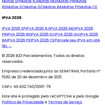
Multas
SP
Multas
RJ
Multas
MG
Multas
PR
Multas
RS
Multas
SC
Multas
GO
Multas
BA
Multas
PE
Multas
CE
IPVA 2026
IPVA 2026
SP
IPVA 2026
RJ
IPVA 2026
MG
IPVA 2026
PR
IPVA 2026
RS
IPVA 2026
SC
IPVA 2026
GO
IPVA 2026
BA
IPVA 2026
PE
IPVA 2026
CE
Parcele seu IPVA em até
18x →
© 2026 B23 Parcelamentos. Todos os direitos
reservados.
Empresa credenciada junto ao SENATRAN, Portaria nº
1530, de 20 de dezembro de 2021.
CNPJ: 40.402.740/0001-79
Este site é protegido pelo reCAPTCHA e pelo Google
Política de Privacidade
e
Termos de Serviço