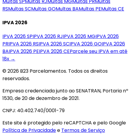
Multas
SP
Multas
RJ
Multas
MG
Multas
PR
Multas
RS
Multas
SC
Multas
GO
Multas
BA
Multas
PE
Multas
CE
IPVA 2026
IPVA 2026
SP
IPVA 2026
RJ
IPVA 2026
MG
IPVA 2026
PR
IPVA 2026
RS
IPVA 2026
SC
IPVA 2026
GO
IPVA 2026
BA
IPVA 2026
PE
IPVA 2026
CE
Parcele seu IPVA em até
18x →
© 2026 B23 Parcelamentos. Todos os direitos
reservados.
Empresa credenciada junto ao SENATRAN, Portaria nº
1530, de 20 de dezembro de 2021.
CNPJ: 40.402.740/0001-79
Este site é protegido pelo reCAPTCHA e pelo Google
Política de Privacidade
e
Termos de Serviço