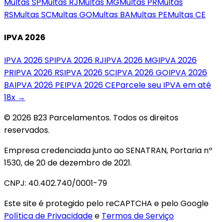
Multas
SP
Multas
RJ
Multas
MG
Multas
PR
Multas
RS
Multas
SC
Multas
GO
Multas
BA
Multas
PE
Multas
CE
IPVA 2026
IPVA 2026
SP
IPVA 2026
RJ
IPVA 2026
MG
IPVA 2026
PR
IPVA 2026
RS
IPVA 2026
SC
IPVA 2026
GO
IPVA 2026
BA
IPVA 2026
PE
IPVA 2026
CE
Parcele seu IPVA em até
18x →
© 2026 B23 Parcelamentos. Todos os direitos
reservados.
Empresa credenciada junto ao SENATRAN, Portaria nº
1530, de 20 de dezembro de 2021.
CNPJ: 40.402.740/0001-79
Este site é protegido pelo reCAPTCHA e pelo Google
Política de Privacidade
e
Termos de Serviço