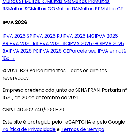
Multas
SP
Multas
RJ
Multas
MG
Multas
PR
Multas
RS
Multas
SC
Multas
GO
Multas
BA
Multas
PE
Multas
CE
IPVA 2026
IPVA 2026
SP
IPVA 2026
RJ
IPVA 2026
MG
IPVA 2026
PR
IPVA 2026
RS
IPVA 2026
SC
IPVA 2026
GO
IPVA 2026
BA
IPVA 2026
PE
IPVA 2026
CE
Parcele seu IPVA em até
18x →
© 2026 B23 Parcelamentos. Todos os direitos
reservados.
Empresa credenciada junto ao SENATRAN, Portaria nº
1530, de 20 de dezembro de 2021.
CNPJ: 40.402.740/0001-79
Este site é protegido pelo reCAPTCHA e pelo Google
Política de Privacidade
e
Termos de Serviço