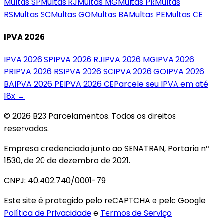
Multas
SP
Multas
RJ
Multas
MG
Multas
PR
Multas
RS
Multas
SC
Multas
GO
Multas
BA
Multas
PE
Multas
CE
IPVA 2026
IPVA 2026
SP
IPVA 2026
RJ
IPVA 2026
MG
IPVA 2026
PR
IPVA 2026
RS
IPVA 2026
SC
IPVA 2026
GO
IPVA 2026
BA
IPVA 2026
PE
IPVA 2026
CE
Parcele seu IPVA em até
18x →
© 2026 B23 Parcelamentos. Todos os direitos
reservados.
Empresa credenciada junto ao SENATRAN, Portaria nº
1530, de 20 de dezembro de 2021.
CNPJ: 40.402.740/0001-79
Este site é protegido pelo reCAPTCHA e pelo Google
Política de Privacidade
e
Termos de Serviço