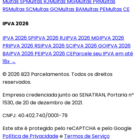
Multas
SP
Multas
RJ
Multas
MG
Multas
PR
Multas
RS
Multas
SC
Multas
GO
Multas
BA
Multas
PE
Multas
CE
IPVA 2026
IPVA 2026
SP
IPVA 2026
RJ
IPVA 2026
MG
IPVA 2026
PR
IPVA 2026
RS
IPVA 2026
SC
IPVA 2026
GO
IPVA 2026
BA
IPVA 2026
PE
IPVA 2026
CE
Parcele seu IPVA em até
18x →
© 2026 B23 Parcelamentos. Todos os direitos
reservados.
Empresa credenciada junto ao SENATRAN, Portaria nº
1530, de 20 de dezembro de 2021.
CNPJ: 40.402.740/0001-79
Este site é protegido pelo reCAPTCHA e pelo Google
Política de Privacidade
e
Termos de Serviço