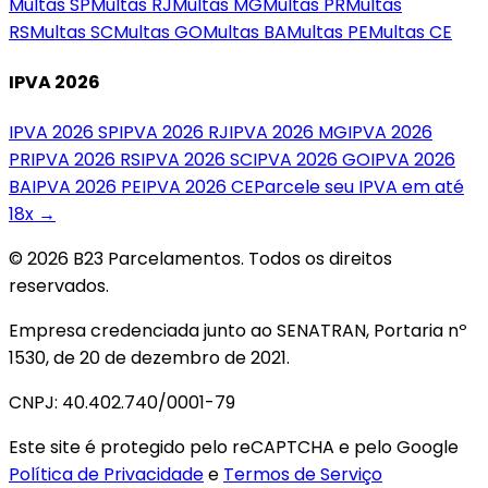
Multas
SP
Multas
RJ
Multas
MG
Multas
PR
Multas
RS
Multas
SC
Multas
GO
Multas
BA
Multas
PE
Multas
CE
IPVA 2026
IPVA 2026
SP
IPVA 2026
RJ
IPVA 2026
MG
IPVA 2026
PR
IPVA 2026
RS
IPVA 2026
SC
IPVA 2026
GO
IPVA 2026
BA
IPVA 2026
PE
IPVA 2026
CE
Parcele seu IPVA em até
18x →
© 2026 B23 Parcelamentos. Todos os direitos
reservados.
Empresa credenciada junto ao SENATRAN, Portaria nº
1530, de 20 de dezembro de 2021.
CNPJ: 40.402.740/0001-79
Este site é protegido pelo reCAPTCHA e pelo Google
Política de Privacidade
e
Termos de Serviço