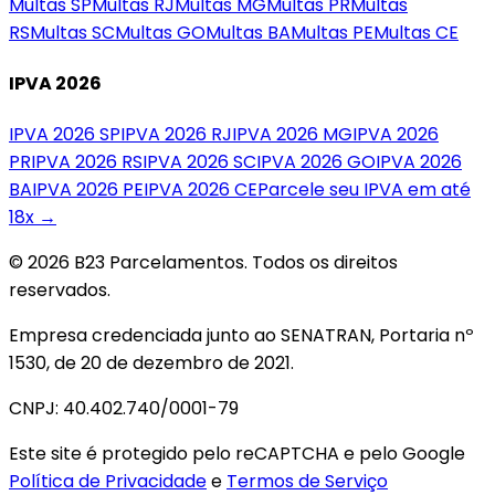
Multas
SP
Multas
RJ
Multas
MG
Multas
PR
Multas
RS
Multas
SC
Multas
GO
Multas
BA
Multas
PE
Multas
CE
IPVA 2026
IPVA 2026
SP
IPVA 2026
RJ
IPVA 2026
MG
IPVA 2026
PR
IPVA 2026
RS
IPVA 2026
SC
IPVA 2026
GO
IPVA 2026
BA
IPVA 2026
PE
IPVA 2026
CE
Parcele seu IPVA em até
18x →
© 2026 B23 Parcelamentos. Todos os direitos
reservados.
Empresa credenciada junto ao SENATRAN, Portaria nº
1530, de 20 de dezembro de 2021.
CNPJ: 40.402.740/0001-79
Este site é protegido pelo reCAPTCHA e pelo Google
Política de Privacidade
e
Termos de Serviço