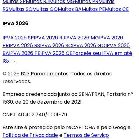
Multas
SP
Multas
RJ
Multas
MG
Multas
PR
Multas
RS
Multas
SC
Multas
GO
Multas
BA
Multas
PE
Multas
CE
IPVA 2026
IPVA 2026
SP
IPVA 2026
RJ
IPVA 2026
MG
IPVA 2026
PR
IPVA 2026
RS
IPVA 2026
SC
IPVA 2026
GO
IPVA 2026
BA
IPVA 2026
PE
IPVA 2026
CE
Parcele seu IPVA em até
18x →
© 2026 B23 Parcelamentos. Todos os direitos
reservados.
Empresa credenciada junto ao SENATRAN, Portaria nº
1530, de 20 de dezembro de 2021.
CNPJ: 40.402.740/0001-79
Este site é protegido pelo reCAPTCHA e pelo Google
Política de Privacidade
e
Termos de Serviço