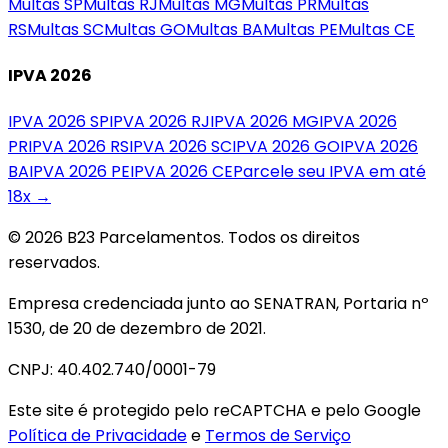
Multas
SP
Multas
RJ
Multas
MG
Multas
PR
Multas
RS
Multas
SC
Multas
GO
Multas
BA
Multas
PE
Multas
CE
IPVA 2026
IPVA 2026
SP
IPVA 2026
RJ
IPVA 2026
MG
IPVA 2026
PR
IPVA 2026
RS
IPVA 2026
SC
IPVA 2026
GO
IPVA 2026
BA
IPVA 2026
PE
IPVA 2026
CE
Parcele seu IPVA em até
18x →
© 2026 B23 Parcelamentos. Todos os direitos
reservados.
Empresa credenciada junto ao SENATRAN, Portaria nº
1530, de 20 de dezembro de 2021.
CNPJ: 40.402.740/0001-79
Este site é protegido pelo reCAPTCHA e pelo Google
Política de Privacidade
e
Termos de Serviço