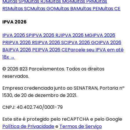
Multas
SP
Multas
RJ
Multas
MG
Multas
PR
Multas
RS
Multas
SC
Multas
GO
Multas
BA
Multas
PE
Multas
CE
IPVA 2026
IPVA 2026
SP
IPVA 2026
RJ
IPVA 2026
MG
IPVA 2026
PR
IPVA 2026
RS
IPVA 2026
SC
IPVA 2026
GO
IPVA 2026
BA
IPVA 2026
PE
IPVA 2026
CE
Parcele seu IPVA em até
18x →
© 2026 B23 Parcelamentos. Todos os direitos
reservados.
Empresa credenciada junto ao SENATRAN, Portaria nº
1530, de 20 de dezembro de 2021.
CNPJ: 40.402.740/0001-79
Este site é protegido pelo reCAPTCHA e pelo Google
Política de Privacidade
e
Termos de Serviço