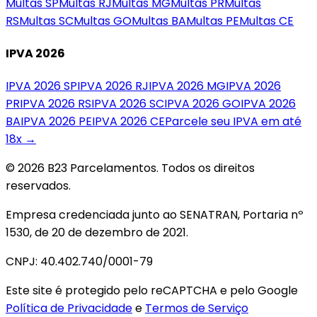
Multas
SP
Multas
RJ
Multas
MG
Multas
PR
Multas
RS
Multas
SC
Multas
GO
Multas
BA
Multas
PE
Multas
CE
IPVA 2026
IPVA 2026
SP
IPVA 2026
RJ
IPVA 2026
MG
IPVA 2026
PR
IPVA 2026
RS
IPVA 2026
SC
IPVA 2026
GO
IPVA 2026
BA
IPVA 2026
PE
IPVA 2026
CE
Parcele seu IPVA em até
18x →
© 2026 B23 Parcelamentos. Todos os direitos
reservados.
Empresa credenciada junto ao SENATRAN, Portaria nº
1530, de 20 de dezembro de 2021.
CNPJ: 40.402.740/0001-79
Este site é protegido pelo reCAPTCHA e pelo Google
Política de Privacidade
e
Termos de Serviço