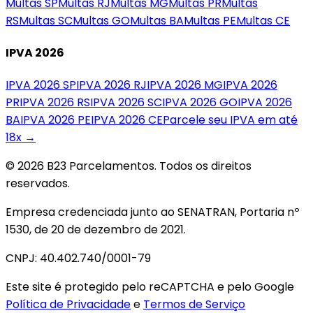
Multas
SP
Multas
RJ
Multas
MG
Multas
PR
Multas
RS
Multas
SC
Multas
GO
Multas
BA
Multas
PE
Multas
CE
IPVA 2026
IPVA 2026
SP
IPVA 2026
RJ
IPVA 2026
MG
IPVA 2026
PR
IPVA 2026
RS
IPVA 2026
SC
IPVA 2026
GO
IPVA 2026
BA
IPVA 2026
PE
IPVA 2026
CE
Parcele seu IPVA em até
18x →
© 2026 B23 Parcelamentos. Todos os direitos
reservados.
Empresa credenciada junto ao SENATRAN, Portaria nº
1530, de 20 de dezembro de 2021.
CNPJ: 40.402.740/0001-79
Este site é protegido pelo reCAPTCHA e pelo Google
Política de Privacidade
e
Termos de Serviço