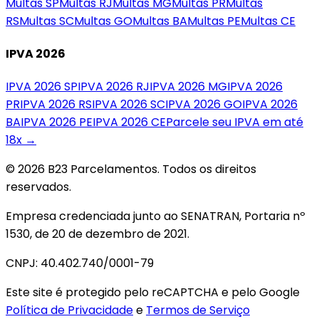
Multas
SP
Multas
RJ
Multas
MG
Multas
PR
Multas
RS
Multas
SC
Multas
GO
Multas
BA
Multas
PE
Multas
CE
IPVA 2026
IPVA 2026
SP
IPVA 2026
RJ
IPVA 2026
MG
IPVA 2026
PR
IPVA 2026
RS
IPVA 2026
SC
IPVA 2026
GO
IPVA 2026
BA
IPVA 2026
PE
IPVA 2026
CE
Parcele seu IPVA em até
18x →
© 2026 B23 Parcelamentos. Todos os direitos
reservados.
Empresa credenciada junto ao SENATRAN, Portaria nº
1530, de 20 de dezembro de 2021.
CNPJ: 40.402.740/0001-79
Este site é protegido pelo reCAPTCHA e pelo Google
Política de Privacidade
e
Termos de Serviço