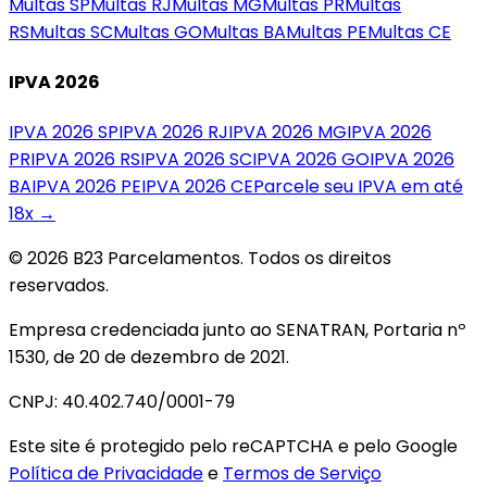
Multas
SP
Multas
RJ
Multas
MG
Multas
PR
Multas
RS
Multas
SC
Multas
GO
Multas
BA
Multas
PE
Multas
CE
IPVA 2026
IPVA 2026
SP
IPVA 2026
RJ
IPVA 2026
MG
IPVA 2026
PR
IPVA 2026
RS
IPVA 2026
SC
IPVA 2026
GO
IPVA 2026
BA
IPVA 2026
PE
IPVA 2026
CE
Parcele seu IPVA em até
18x →
© 2026 B23 Parcelamentos. Todos os direitos
reservados.
Empresa credenciada junto ao SENATRAN, Portaria nº
1530, de 20 de dezembro de 2021.
CNPJ: 40.402.740/0001-79
Este site é protegido pelo reCAPTCHA e pelo Google
Política de Privacidade
e
Termos de Serviço